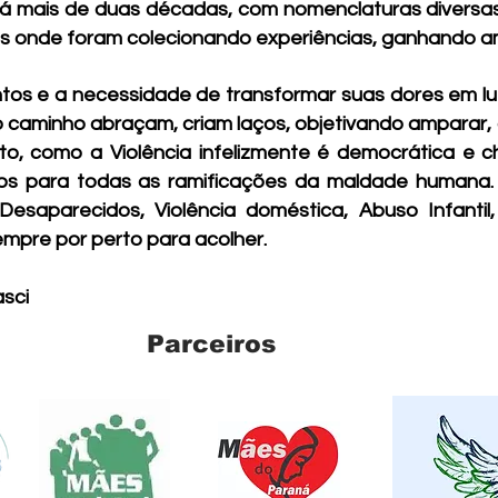
e há mais de duas décadas, com nomenclaturas divers
es onde foram colecionando experiências, ganhando am
 e a necessidade de transformar suas dores em lutas
 caminho abraçam, criam laços, objetivando amparar, a
to, como a Violência infelizmente é democrática e 
os para todas as ramificações da maldade humana. S
esaparecidos, Violência doméstica, Abuso Infantil,
mpre por perto para acolher.
asci
pARCEIROS
Parceiros